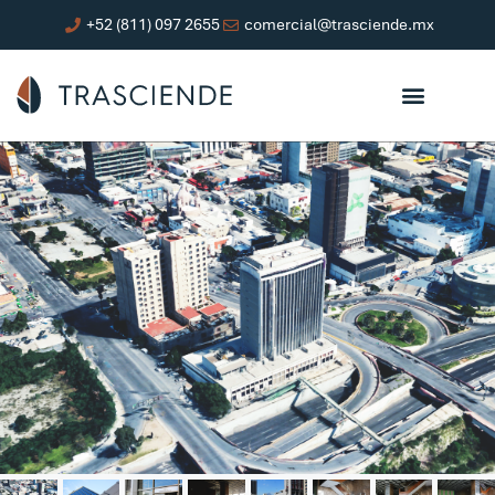
+52 (811) 097 2655
comercial@trasciende.mx