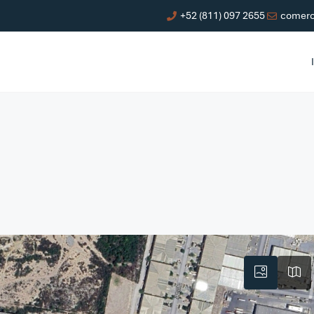
+52 (811) 097 2655
comerc