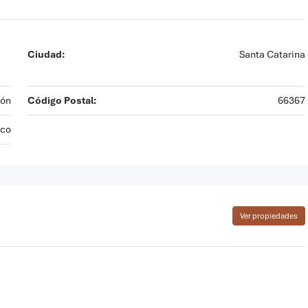
Ciudad:
Santa Catarina
eón
Código Postal:
66367
co
Ver propiedades