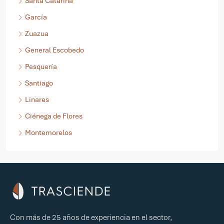
Santa Catarina
García
Zuazua
General Escobedo
Pesquería
Santiago
Linares
Ciénega de Flores
Montemorelos
Con más de 25 años de experiencia en el sector,