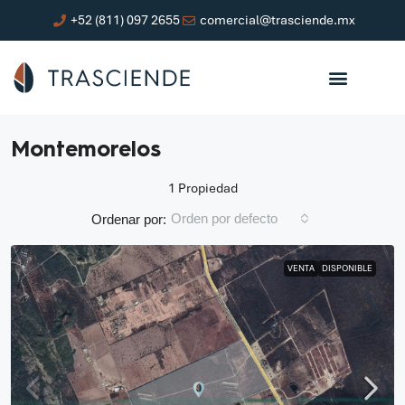
+52 (811) 097 2655
comercial@trasciende.mx
Montemorelos
1 Propiedad
Orden por defecto
Ordenar por:
VENTA
DISPONIBLE