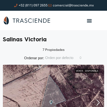
+52 (811) 097 2655
comercial@trasciende.mx
Salinas Victoria
7 Propiedades
Orden por defecto
Ordenar por:
VENTA
DISPONIBLE