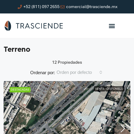
+52 (811) 097 2655
comercial@trasciende.mx
Terreno
12 Propiedades
Orden por defecto
Ordenar por:
VENTA
DISPONIBLE
DESTACADAS