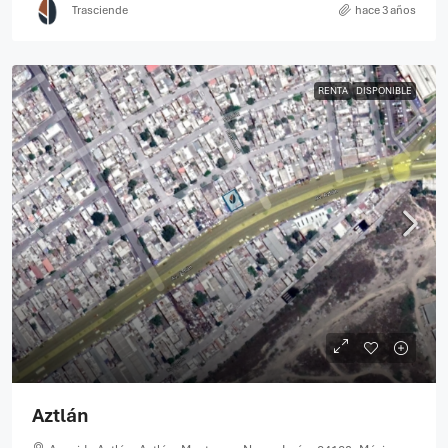
Trasciende
hace 3 años
RENTA
DISPONIBLE
Aztlán