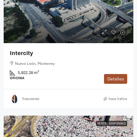
Intercity
Nuevo León, Monterrey
5,922.28 m²
OFICINA
Detalles
Trasciende
hace 3 años
RENTA
DISPONIBLE