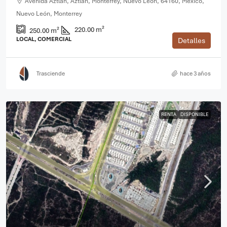
Avenida Aztlán, Aztlán, Monterrey, Nuevo León, 64160, México,
Nuevo León, Monterrey
220.00 m²
250.00 m²
LOCAL, COMERCIAL
Detalles
Trasciende
hace 3 años
RENTA
DISPONIBLE