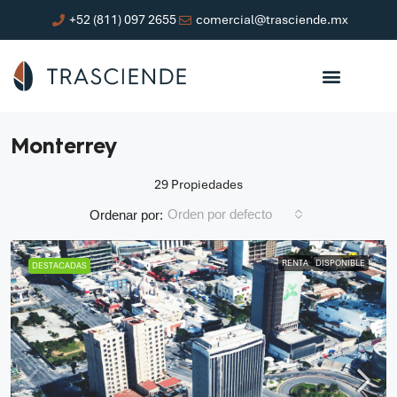
+52 (811) 097 2655
comercial@trasciende.mx
Monterrey
29 Propiedades
Orden por defecto
Ordenar por:
RENTA
DISPONIBLE
DESTACADAS