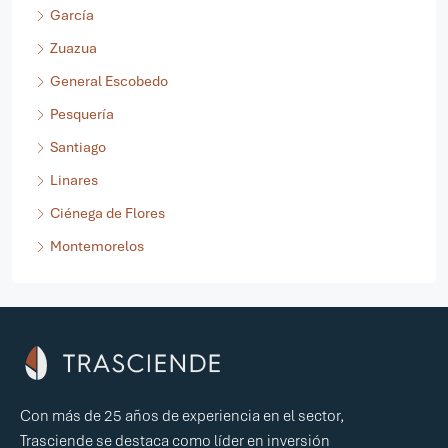
Santa Catarina
García
Zuazua
General Escobedo
Pesquería
Santiago
Linares
Ciénega de Flores
Montemorelos
Con más de 25 años de experiencia en el sector,