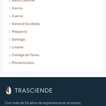
Santa Catarina
García
Zuazua
General Escobedo
Pesquería
Santiago
Linares
Ciénega de Flores
Montemorelos
Con más de 25 años de experiencia en el sector,