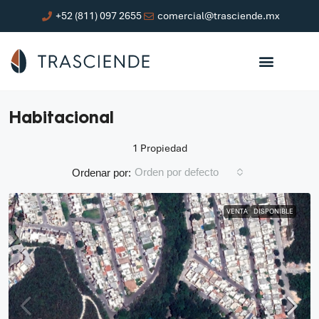
+52 (811) 097 2655
comercial@trasciende.mx
Habitacional
1 Propiedad
Orden por defecto
Ordenar por:
VENTA
DISPONIBLE