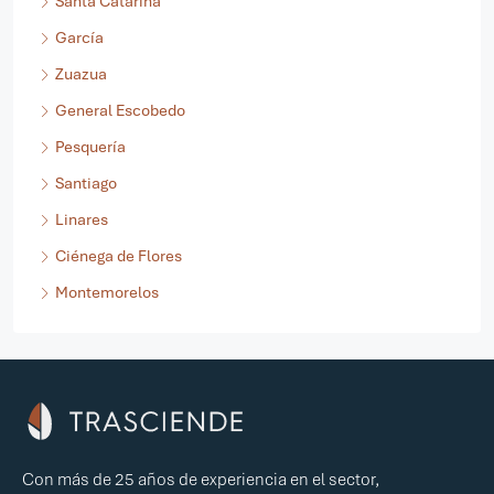
Santa Catarina
García
Zuazua
General Escobedo
Pesquería
Santiago
Linares
Ciénega de Flores
Montemorelos
Con más de 25 años de experiencia en el sector,