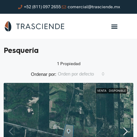
+52 (811) 097 2655
comercial@trasciende.mx
Pesquería
1 Propiedad
Orden por defecto
Ordenar por:
VENTA
DISPONIBLE