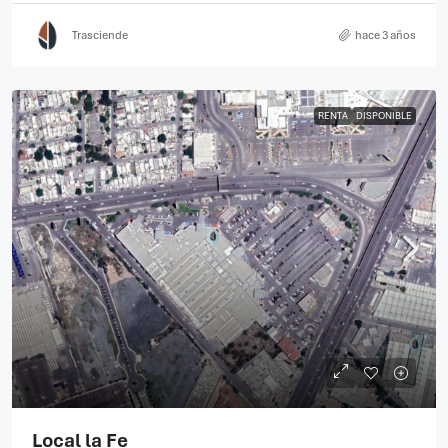
Trasciende
hace 3 años
RENTA
DISPONIBLE
Local la Fe