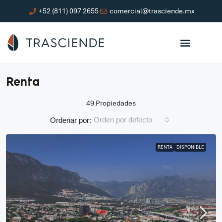
+52 (811) 097 2655
comercial@trasciende.mx
Renta
49 Propiedades
Orden por defecto
Ordenar por:
RENTA
DISPONIBLE