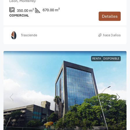
León, Monterrey
670.00 m²
350.00 m²
COMERCIAL
Detalles
Trasciende
hace 3 años
RENTA
DISPONIBLE