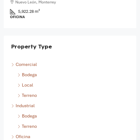
Carretera Monterrey - Saltillo, Santa Catarina, Nuevo León,
66358, México, Nuevo León, Santa Catarina
8,057.30 m²
TERRENO, INDUSTRIAL
Property Type
Comercial
Bodega
Local
Terreno
Industrial
Bodega
Terreno